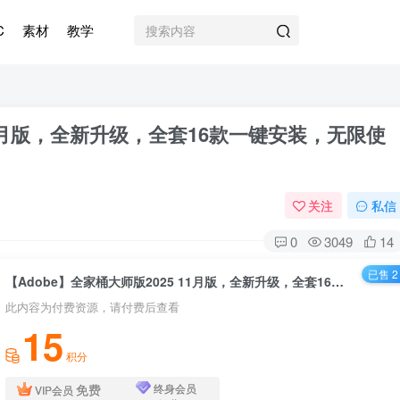
C
素材
教学
 11月版，全新升级，全套16款一键安装，无限使
关注
私信
0
3049
14
已售 2
【Adobe】全家桶大师版2025 11月版，全新升级，全套16款一键安装，无限使用！
此内容为付费资源，请付费后查看
15
积分
免费
终身会员
VIP会员