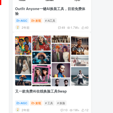
Outfit Anyone一键AI换装工具，目前免费体
验
AIGC
发现
# Ai工具
2年前
49
1.7W+
40
又一款免费AI在线换脸工具Swap
AIGC
发现
# 工具
# 换脸
2年前
10
1W+
12