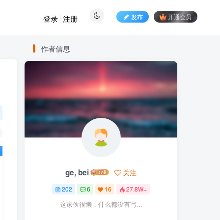
发布
开通会员
登录
注册
作者信息
ge, bei
关注
202
6
16
27.8W+
这家伙很懒，什么都没有写...