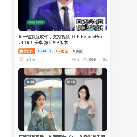
AI一键换脸软件，支持视频+GIF RefacePro
v4.15.1 安卓 激活VIP版本
免费资源
AIGC
发现
# 换脸
2年前
51
9056
35
在线视频换脸，AI神器SeaArt，免费批量生图