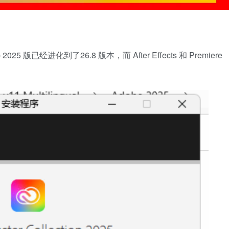
5 版已经进化到了26.8 版本，而 After Effects 和 Premiere