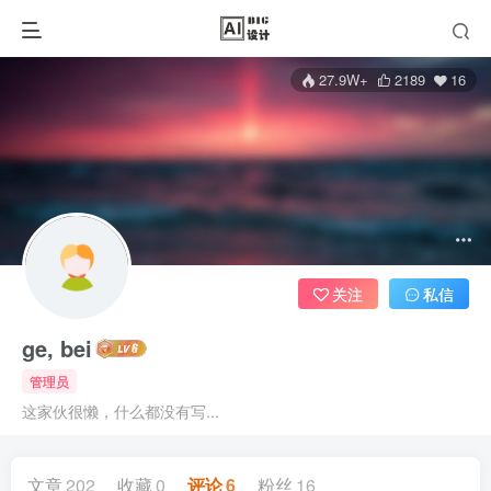
27.9W+
2189
16
关注
私信
ge, bei
管理员
这家伙很懒，什么都没有写...
文章
202
收藏
0
评论
6
粉丝
16