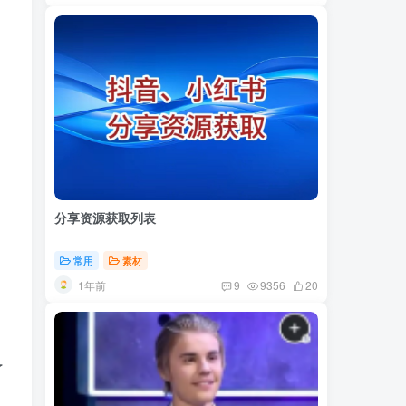
分享资源获取列表
常用
素材
1年前
9
9356
20
了