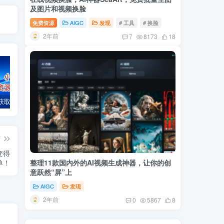
及图片和视频换脸
免费资源
AIGC
发现
# 工具
# 换脸
2年前
7
8173
18
获取列表
AI一键换脸软件，支持视频+GIF RefacePro v4.15.1 安卓 激活VIP版本
在线视频换脸，AI神器SeaArt，免费批量生图及图片和视频换脸
篇
变得
整理11款国内外的AI视频生成神器，让你的创
单！
意跃然“屏”上
AIGC
发现
2年前
0
5867
8