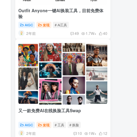
Outfit Anyone一键AI换装工具，目前免费体
验
AIGC
发现
# Ai工具
2年前
49
1.7W+
40
又一款免费AI在线换脸工具Swap
AIGC
发现
# 工具
# 换脸
2年前
10
1W+
12