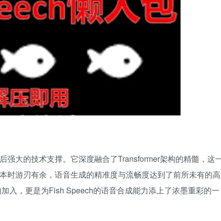
背后强大的技术支撑。它深度融合了Transformer架构的精髓，这
处理长文本时游刃有余，语音生成的精准度与流畅度达到了前所未有的高
术的加入，更是为Fish Speech的语音合成能力添上了浓墨重彩的一