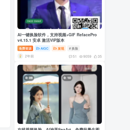
AI一键换脸软件，支持视频+GIF RefacePro
v4.15.1 安卓 激活VIP版本
免费资源
AIGC
发现
# 换脸
2年前
51
9059
35
在线视频换脸，AI神器SeaArt，免费批量生图