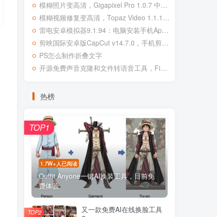
模糊照片变高清，Gigapixel Pro 1.0.7 中文专业版，真正可用
模糊视频修复变高清，Topaz Video 1.1.1 汉化版 集成OFX插件
雷电安卓模拟器9.1.94：电脑安装手机App，绿色纯净版，
剪映国际安卓版CapCut v14.7.0，手机剪辑真正有了专业味道
PS怎么制作折叠文字
语
开源免费声音克隆和文件转语音工具，Fish Speech v1.4！
热榜
TOP1
1.7W+人已阅读
Outfit Anyone一键AI换装工具，目前免
费体验
又一款免费AI在线换脸工具
TOP2