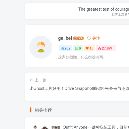
The greatest test of courage
世界上对勇
ge, bei
关注
202
6
16
27.8W+
这家伙很懒，什么都没有写...
上一篇
比Ghost工具好用！Drive SnapShot助你轻松备份与还
相关推荐
Outfit Anyone一键AI换装工具，