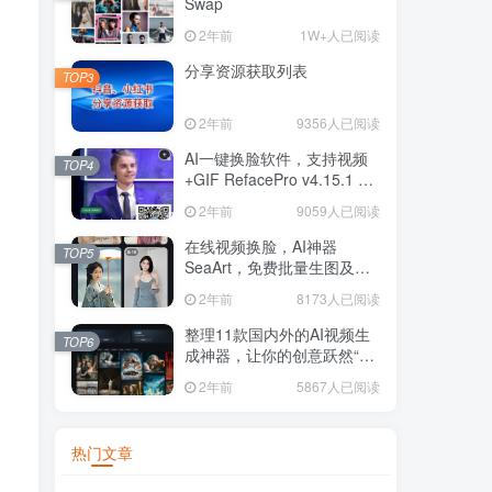
Swap
2年前
1W+人已阅读
分享资源获取列表
TOP3
2年前
9356人已阅读
AI一键换脸软件，支持视频
TOP4
+GIF RefacePro v4.15.1 安
卓 激活VIP版本
2年前
9059人已阅读
在线视频换脸，AI神器
TOP5
SeaArt，免费批量生图及图
片和视频换脸
2年前
8173人已阅读
整理11款国内外的AI视频生
TOP6
成神器，让你的创意跃然“屏”
上
2年前
5867人已阅读
热门文章