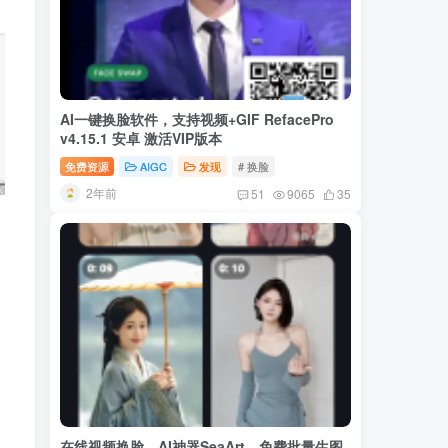
AI一键换脸软件，支持视频+GIF RefacePro
v4.15.1 安卓 激活VIP版本
免费资源
AIGC
发现
# 换脸
2年前
51
9065
35
在线视频换脸，AI神器SeaArt，免费批量生图