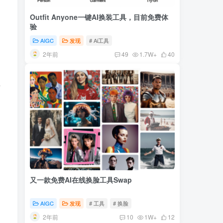
Outfit Anyone一键AI换装工具，目前免费体
验
AIGC
发现
# Ai工具
2年前
49
1.7W+
40
下
又一款免费AI在线换脸工具Swap
AIGC
发现
# 工具
# 换脸
2年前
10
1W+
12