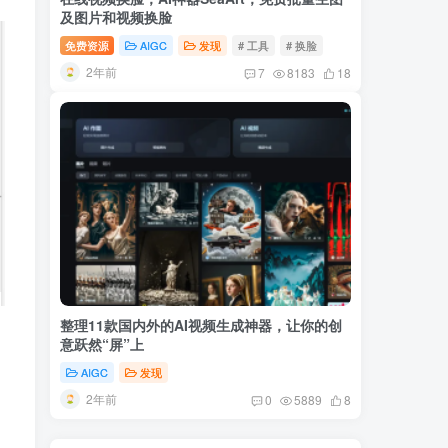
及图片和视频换脸
免费资源
AIGC
发现
# 工具
# 换脸
2年前
7
8183
18
整理11款国内外的AI视频生成神器，让你的创
意跃然“屏”上
AIGC
发现
2年前
0
5889
8