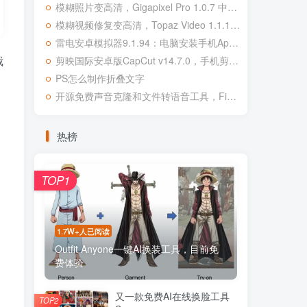
模糊照片变高清，Gigapixel Pro 1.0.7 中文专业版，真正可用
模糊视频修复变高清，Topaz Video 1.1.1 汉化版 集成OFX插件
雷电安卓模拟器9.1.94：电脑安装手机App，绿色纯净版，
截
剪映国际安卓版CapCut v14.7.0，手机剪辑真正有了专业味道
PS怎么制作折叠文字
开源免费声音克隆和文件转语音工具，Fish Speech v1.4！
热榜
TOP1
1.7W+人已阅读
Outfit Anyone一键AI换装工具，目前免
费体验
又一款免费AI在线换脸工具
TOP2