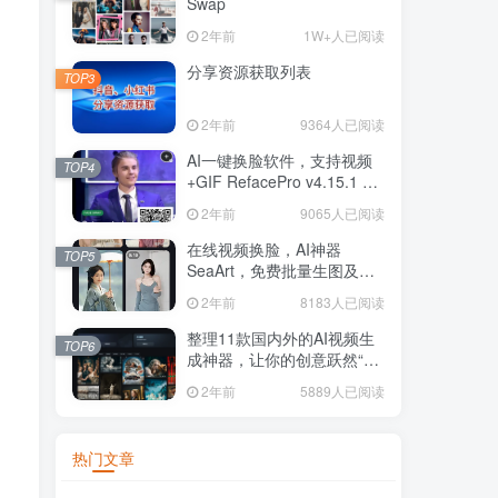
Swap
2年前
1W+人已阅读
分享资源获取列表
TOP3
2年前
9364人已阅读
AI一键换脸软件，支持视频
TOP4
+GIF RefacePro v4.15.1 安
卓 激活VIP版本
2年前
9065人已阅读
在线视频换脸，AI神器
TOP5
SeaArt，免费批量生图及图
片和视频换脸
2年前
8183人已阅读
整理11款国内外的AI视频生
TOP6
成神器，让你的创意跃然“屏”
上
2年前
5889人已阅读
热门文章