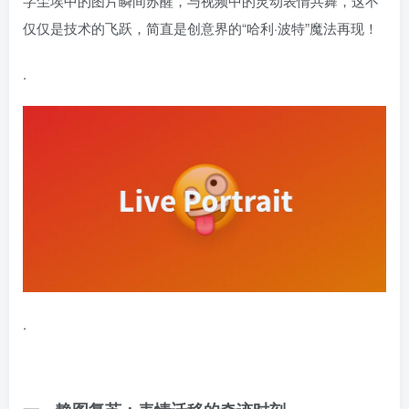
字尘埃中的图片瞬间苏醒，与视频中的灵动表情共舞，这不
仅仅是技术的飞跃，简直是创意界的“哈利·波特”魔法再现！
.
.