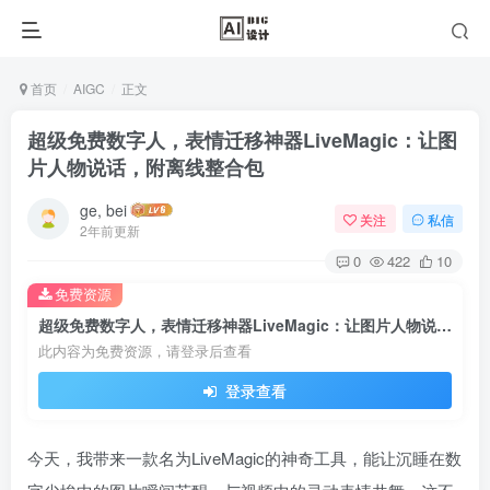
首页
AIGC
正文
超级免费数字人，表情迁移神器LiveMagic：让图
片人物说话，附离线整合包
ge, bei
关注
私信
2年前更新
0
422
10
免费资源
超级免费数字人，表情迁移神器LiveMagic：让图片人物说话，附离线整合包
此内容为免费资源，请登录后查看
登录查看
今天，我带来一款名为LiveMagic的神奇工具，能让沉睡在数