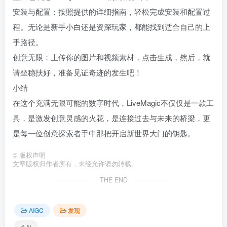
安装与配置：按照提供的详细指南，轻松完成安装和配置过
程。无论是新手小白还是资深玩家，都能找到适合自己的上
手路径。
创意无限：上传你的图片和视频素材，点击生成，然后，就
请坐稳扶好，准备见证奇迹的发生吧！
小结
在这个充满无限可能的数字时代，LiveMagic不仅仅是一款工
具，是激发创意灵感的火花，是连接过去与未来的桥梁，更
是每一位创意探索者手中那把开启新世界大门的钥匙。
©
版权声明
文章版权归作者所有，未经允许请勿转载。
THE END
AIGC
发现
# Ai