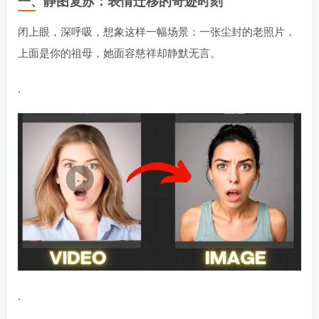
一、静图复苏：表情迁移的奇迹时刻
闭上眼，深呼吸，想象这样一幅场景：一张尘封的老照片，
上面是你的祖母，她面容慈祥却静默无言。
.
.