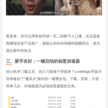
更甚者，你可以用来创作独一无二的数字人口播，无论是新
闻播报还是产品推广，都能让你的内容瞬间脱颖而出，成为
观众眼中的焦点。
三、新手友好：一键启动的创意加速器
担心技术门槛太高，自己只能做个旁观者？LiveMagic早就为
你准备好了“傻瓜式”操作的一键整合包。下载、安装，只需
简单几步，你就能成为这场创意盛宴的主角。