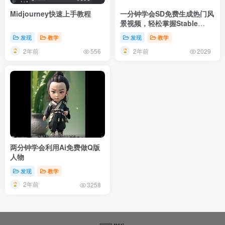
Midjourney快速上手教程
一分钟学会SD免费生成热门风
景视频，轻松掌握Stable
Video Diffusion！
发现
教学
发现
教学
2年前
2年前
556
2029
两分钟学会利用Ai免费做Q版
人物
发现
教学
2年前
3258